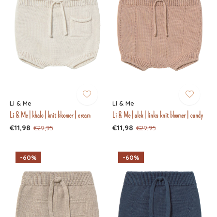
Li & Me
Li & Me
Li & Me | khalo | knit bloomer | cream
Li & Me | alek | links knit bloomer | candy
€11,98
€11,98
€29,95
€29,95
-60%
-60%