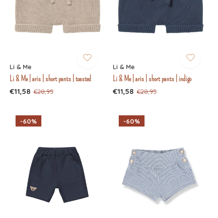
Li & Me
Li & Me
Li & Me | aris | short pants | toasted
Li & Me | aris | short pants | indigo
€11,58
€11,58
€28,95
€28,95
-60%
-60%