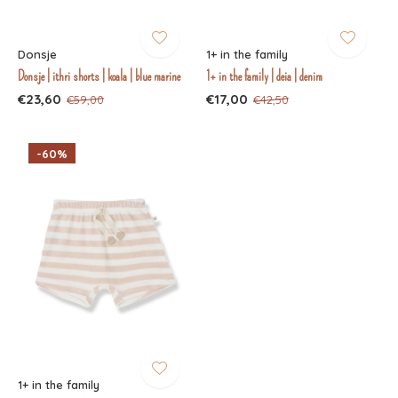
Donsje
1+ in the family
Donsje | ithri shorts | koala | blue marine
1+ in the family | deia | denim
€23,60
€17,00
€59,00
€42,50
-60%
1+ in the family