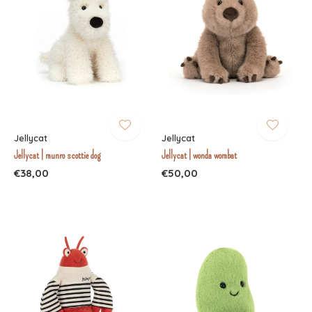
Jellycat
Jellycat
Jellycat | munro scottie dog
Jellycat | wonda wombat
€38,00
€50,00