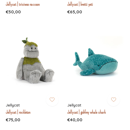
Jellycat | trixiwoo raccoon
Jellycat | bretti yeti
€50,00
€65,00
Jellycat
Jellycat
Jellycat | rockleton
Jellycat | gobfrey whale shark
€75,00
€40,00