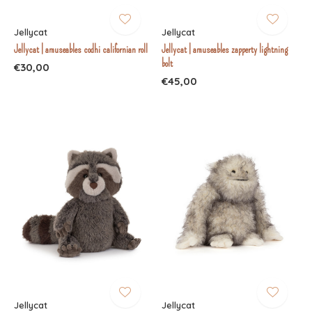
Jellycat
Jellycat
Jellycat | amuseables codhi californian roll
Jellycat | amuseables zapperty lightning
bolt
€30,00
€45,00
Jellycat
Jellycat