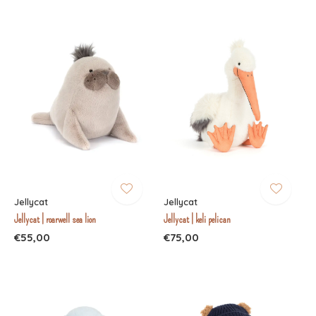
Jellycat
Jellycat
Jellycat | roarwell sea lion
Jellycat | keli pelican
€55,00
€75,00