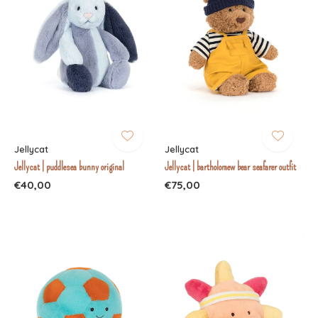
Jellycat
Jellycat
Jellycat | puddlesea bunny original
Jellycat | bartholomew bear seafarer outfit
€40,00
€75,00