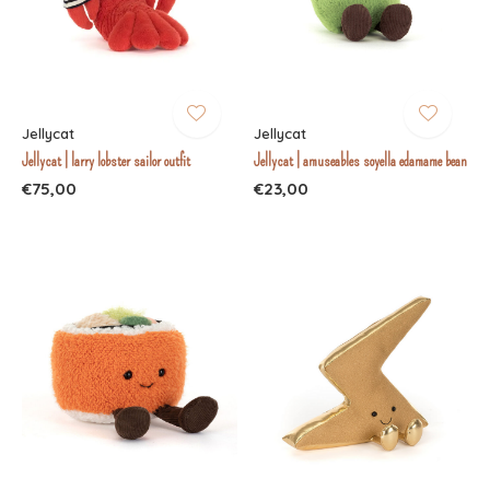
Jellycat
Jellycat
Jellycat | larry lobster sailor outfit
Jellycat | amuseables soyella edamame bean
€75,00
€23,00