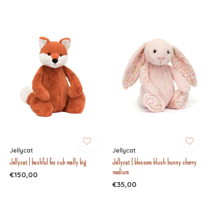
Jellycat
Jellycat
Jellycat | bashful fox cub really big
Jellycat | blossom blush bunny cherry
medium
€150,00
€35,00