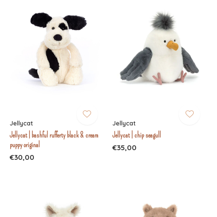
Jellycat
Jellycat
Jellycat | bashful rufferty black & cream
Jellycat | chip seagull
puppy original
€35,00
€30,00