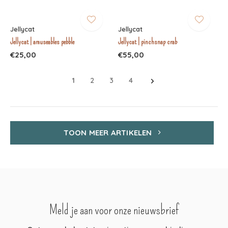
Jellycat
Jellycat
Jellycat | amuseables pebble
Jellycat | pinchsnap crab
€25,00
€55,00
1
2
3
4
TOON MEER ARTIKELEN
Meld je aan voor onze nieuwsbrief