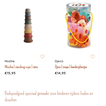
Mushie
Djeco
Mushie | stacking cups | retro
Djeco | troopo | boerderijdiertjes
€15,95
€14,95
Badspeelgoed speciaal gemaakt voor kinderen tijdens baden en
douchen