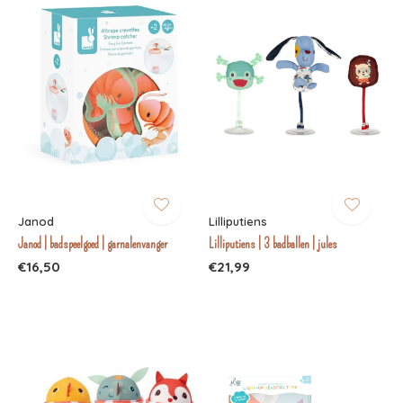
Janod
Lilliputiens
Janod | badspeelgoed | garnalenvanger
Lilliputiens | 3 badballen | jules
€16,50
€21,99