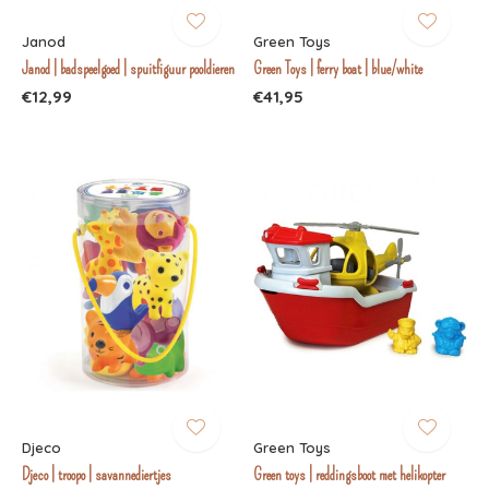
Janod
Green Toys
Janod | badspeelgoed | spuitfiguur pooldieren
Green Toys | ferry boat | blue/white
€12,99
€41,95
Djeco
Green Toys
Djeco | troopo | savannediertjes
Green toys | reddingsboot met helikopter