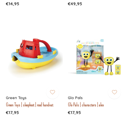
€14,95
€49,95
Green Toys
Glo Pals
Green Toys | sleepboot | rood handvat
Glo Pals | characters | alex
€17,95
€17,95