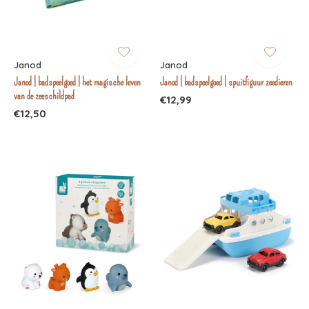
Janod
Janod
Janod | badspeelgoed | het magische leven
Janod | badspeelgoed | spuitfiguur zeedieren
van de zeeschildpad
€12,99
€12,50