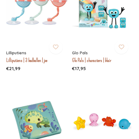
Lilliputiens
Glo Pals
Lilliputiens | 3 badballen | joe
Glo Pals | characters | blair
€21,99
€17,95