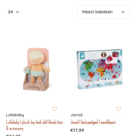
Lullababy
Janod
Lullababy | plush boy bath doll blonde hair
Janod | badspeelgoed | wereldkaart
& accessory
€17,99