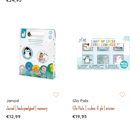
€24,95
Janod
Glo Pals
Janod | badspeelgoed | memory
Glo Pals | cubes 6 pk | winter
€12,99
€19,95