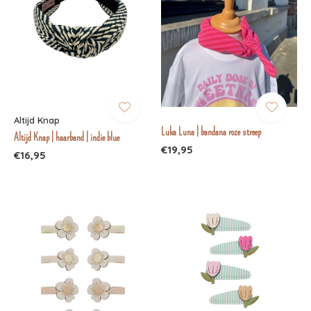
Altijd Knap
Luka Luna | bandana roze streep
Altijd Knap | haarband | indie blue
€19,95
€16,95