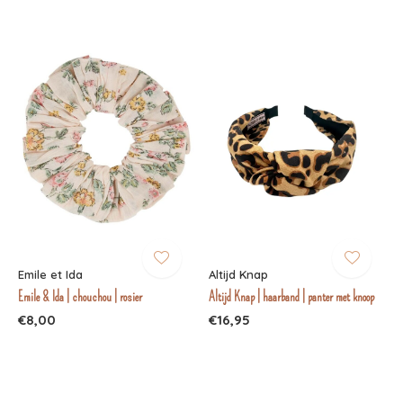
Emile et Ida
Altijd Knap
Emile & Ida | chouchou | rosier
Altijd Knap | haarband | panter met knoop
€8,00
€16,95