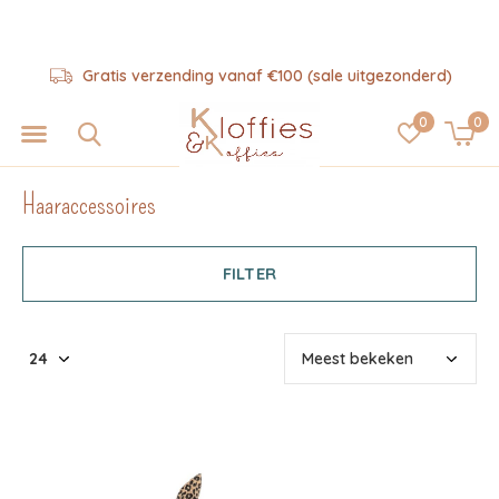
Hulp nodig? 06-57325343
0
0
Haaraccessoires
FILTER