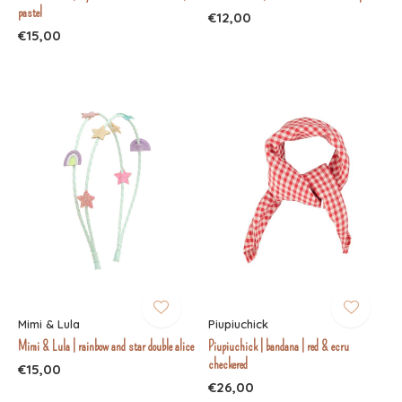
pastel
€12,00
€15,00
Mimi & Lula
Piupiuchick
Mimi & Lula | rainbow and star double alice
Piupiuchick | bandana | red & ecru
checkered
€15,00
€26,00