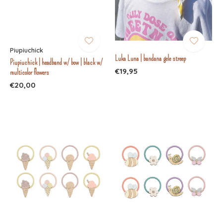
Piupiuchick
Luka Luna | bandana gele streep
Piupiuchick | headband w/ bow | black w/
€19,95
multicolor flowers
€20,00