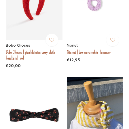
Bobo Choses
Nixnut
Bobo Choses | pixel daisies terry cloth
Nixnut | bow scrunchie | lavender
headband | red
€12,95
€20,00