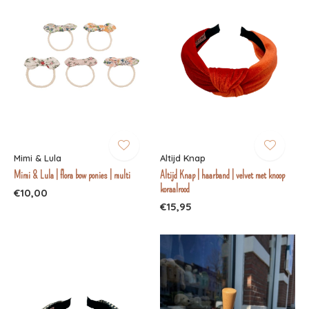
Mimi & Lula
Altijd Knap
Mimi & Lula | flora bow ponies | multi
Altijd Knap | haarband | velvet met knoop
koraalrood
€10,00
€15,95