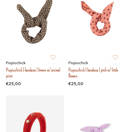
Piupiuchick
Piupiuchick
Piupiuchick | bandana | brown w/ animal
Piupiuchick | bandana | pink w/ little
print
flowers
€25,00
€25,00