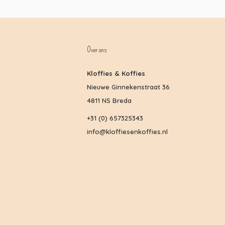
Over ons
Kloffies & Koffies
Nieuwe Ginnekenstraat 36
4811 NS Breda
+31 (0) 657325343
info@kloffiesenkoffies.nl