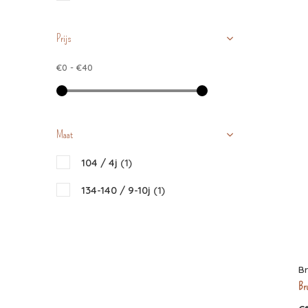
Prijs
€0
-
€40
Maat
104 / 4j
(1)
134-140 / 9-10j
(1)
B
Bru