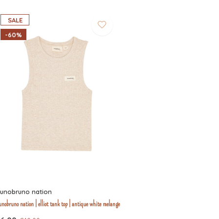
SALE
-60%
runobruno nation
nobruno nation | elliot tank top | antique white melange