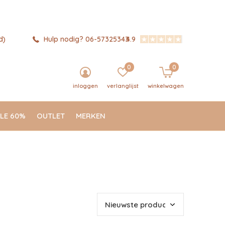
d)
Hulp nodig? 06-57325343
4.9
0
0
inloggen
verlanglijst
winkelwagen
LE 60%
OUTLET
MERKEN