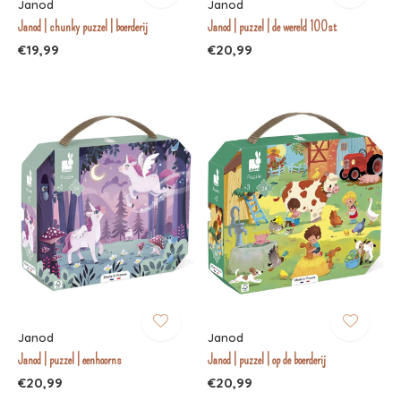
Janod
Janod
Janod | chunky puzzel | boerderij
Janod | puzzel | de wereld 100st
€19,99
€20,99
Janod
Janod
Janod | puzzel | eenhoorns
Janod | puzzel | op de boerderij
€20,99
€20,99