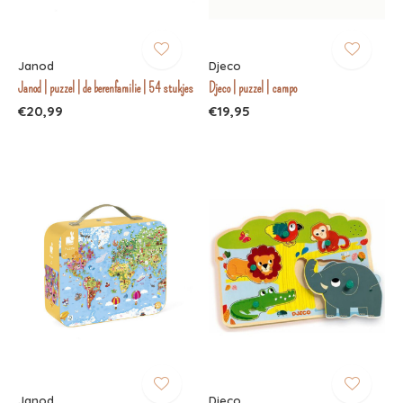
Janod
Djeco
Janod | puzzel | de berenfamilie | 54 stukjes
Djeco | puzzel | campo
€20,99
€19,95
Janod
Djeco