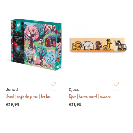
Janod
Djeco
Janod | magische puzzel | het bos
Djeco | houten puzzel | savanne
€19,99
€11,95