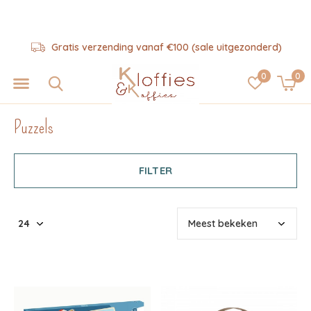
Hulp nodig? 06-57325343
0
0
Puzzels
FILTER