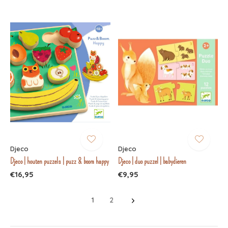
Djeco
Djeco
Djeco | houten puzzels | puzz & boom happy
Djeco | duo puzzel | babydieren
€16,95
€9,95
1
2