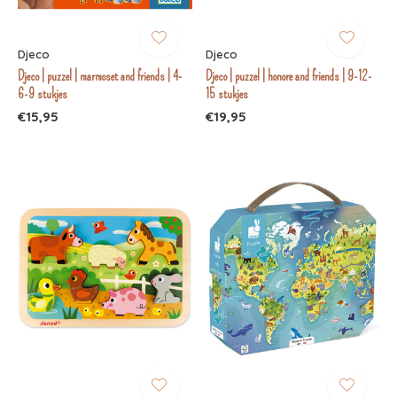
Djeco
Djeco
Djeco | puzzel | marmoset and friends | 4-
Djeco | puzzel | honore and friends | 9-12-
6-9 stukjes
15 stukjes
€15,95
€19,95