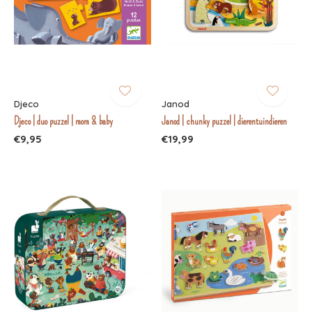
Djeco
Janod
Djeco | duo puzzel | mom & baby
Janod | chunky puzzel | dierentuindieren
€9,95
€19,99