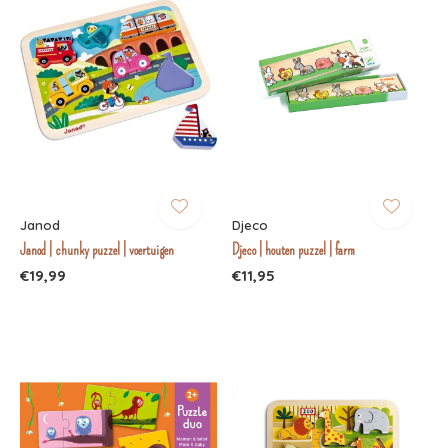
Janod
Djeco
Janod | chunky puzzel | voertuigen
Djeco | houten puzzel | farm
€19,99
€11,95