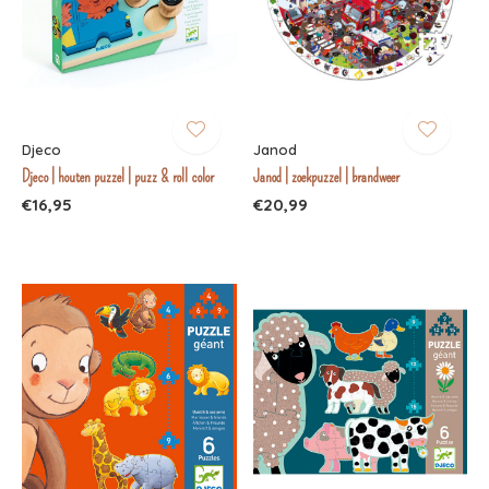
Djeco
Janod
Djeco | houten puzzel | puzz & roll color
Janod | zoekpuzzel | brandweer
€16,95
€20,99