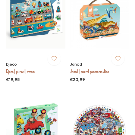
Djeco
Janod
Djeco | puzzel | vroom
Janod | puzzel panorama dino
€19,95
€20,99