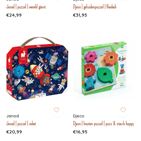
Janod | puzzel | wereld giant
Djeco | geluidenpuzzel | Baobab
€24,99
€31,95
Janod
Djeco
Janod | puzzel | raket
Djeco | houten puzzel | puzz & stack happy
€20,99
€16,95