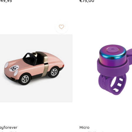
149,95
€75,00
ayforever
Micro