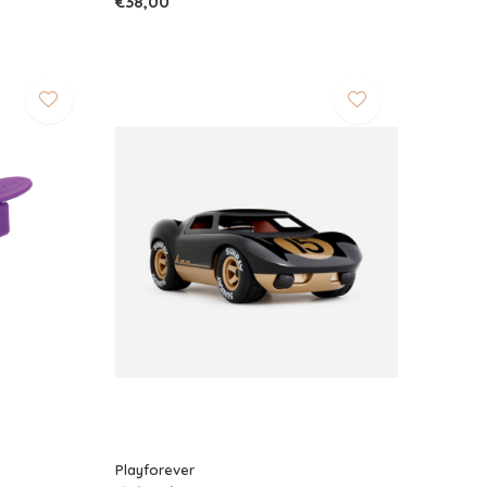
€38,00
Playforever