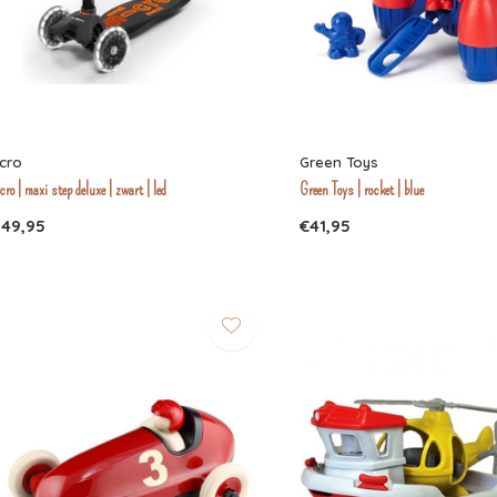
cro
Green Toys
ro | maxi step deluxe | zwart | led
Green Toys | rocket | blue
149,95
€41,95