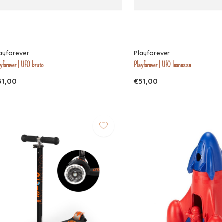
ayforever
Playforever
yforever | UFO bruto
Playforever | UFO leonessa
51,00
€51,00