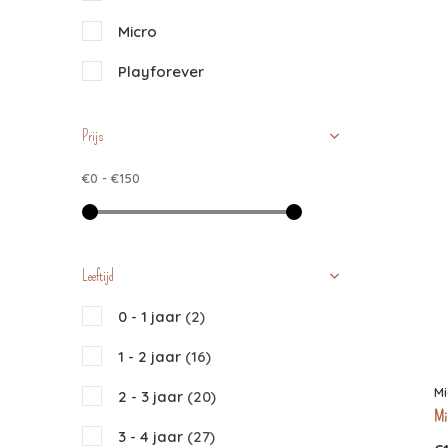
Micro
Playforever
Prijs
€0
-
€150
Leeftijd
0 - 1 jaar
(2)
1 - 2 jaar
(16)
Mi
2 - 3 jaar
(20)
Mic
3 - 4 jaar
(27)