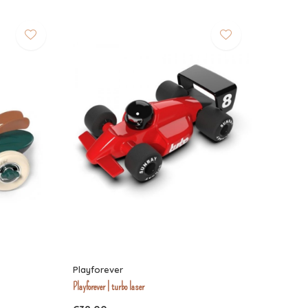
Playforever
Playforever | turbo laser