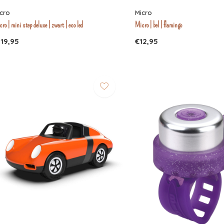
cro
Micro
ro | mini step deluxe | zwart | eco led
Micro | bel | flamingo
119,95
€12,95