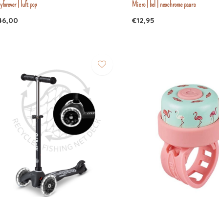
yforever | luft pop
Micro | bel | neochrome paars
46,00
€12,95