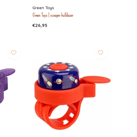
Green Toys
Green Toys | scooper bulldozer
€26,95