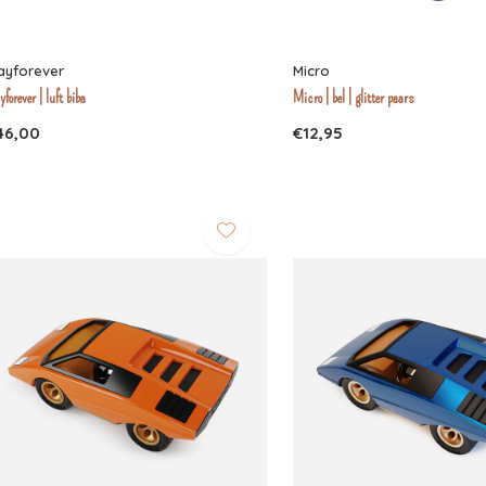
ayforever
Micro
yforever | luft biba
Micro | bel | glitter paars
46,00
€12,95