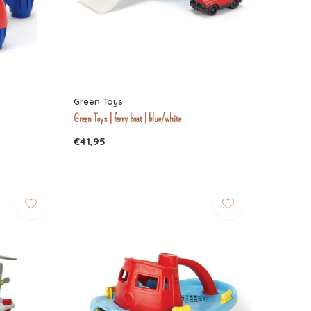
Green Toys
Green Toys | ferry boat | blue/white
€41,95