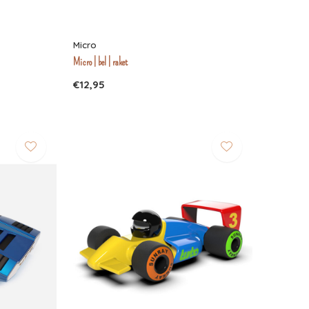
Micro
Micro | bel | raket
€12,95