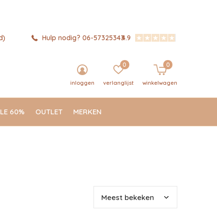
d)
Hulp nodig? 06-57325343
4.9
0
0
inloggen
verlanglijst
winkelwagen
LE 60%
OUTLET
MERKEN