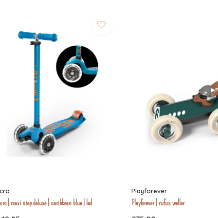
cro
Playforever
ro | maxi step deluxe | caribbean blue | led
Playforever | rufus weller