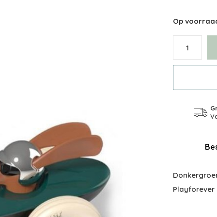
Op voorraa
Gr
Va
Bes
Donkergroen
Playforever