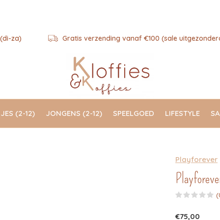
(di-za)
Gratis verzending vanaf €100 (sale uitgezonder
JES (2-12)
JONGENS (2-12)
SPEELGOED
LIFESTYLE
SA
Playforever
Playforever
(
€75,00