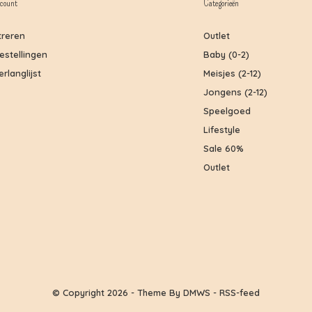
count
Categorieën
treren
Outlet
bestellingen
Baby (0-2)
erlanglijst
Meisjes (2-12)
Jongens (2-12)
Speelgoed
Lifestyle
Sale 60%
Outlet
© Copyright
2026
- Theme By
DMWS
-
RSS-feed