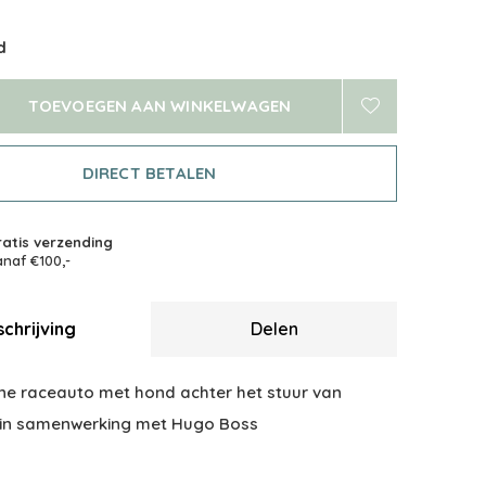
d
TOEVOEGEN AAN WINKELWAGEN
DIRECT BETALEN
atis verzending
naf €100,-
chrijving
Delen
e raceauto met hond achter het stuur van
 in samenwerking met Hugo Boss