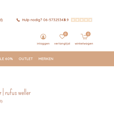
d)
Hulp nodig? 06-57325343
4.9
0
0
inloggen
verlanglijst
winkelwagen
LE 60%
OUTLET
MERKEN
 | rufus weller
0)