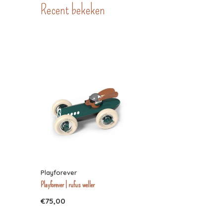
Recent bekeken
Playforever
Playforever | rufus weller
€75,00