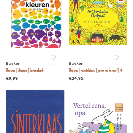
Boeken
Boeken
Boeken | kleuren | kartonboek
Boeken | muziekboek | peter en de wolf | 4+
€9,99
€24,95