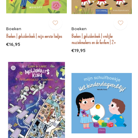
Boeken
Boeken
Boeken | geluidenboek | mijn eerste liedjes
Boeken | geluidenboek | vrolijke
muziekmakers en de fanfare | 2+
€16,95
€19,95