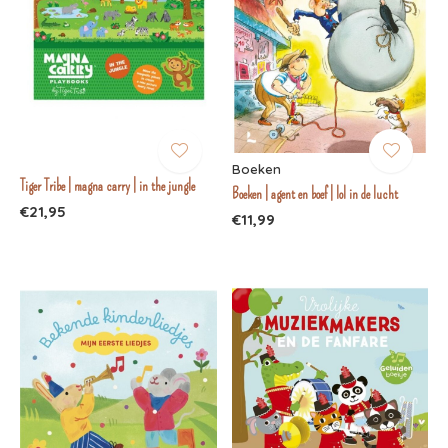
Boeken
Tiger Tribe | magna carry | in the jungle
Boeken | agent en boef | lol in de lucht
€21,95
€11,99