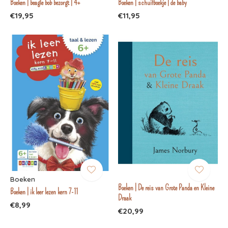
Boeken | beagle bob bezorgt | 4+
Boeken | schuifboekje | de baby
€19,95
€11,95
Boeken
Boeken | De reis van Grote Panda en Kleine
Boeken | ik leer lezen kern 7-11
Draak
€8,99
€20,99