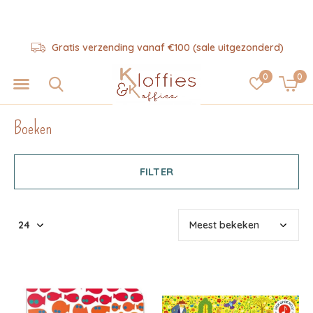
Hulp nodig? 06-57325343
0
0
Boeken
FILTER