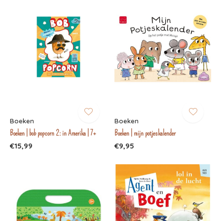
Boeken
Boeken
Boeken | bob popcorn 2: in Amerika | 7+
Boeken | mijn potjeskalender
€15,99
€9,95