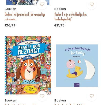
Boeken
Boeken
Boeken | miljonairskind | de rampzalige
Boeken | mijn schuifboekje: het
ruimtereis
kinderdagverblijf
€16,99
€11,95
Boeken
Boeken