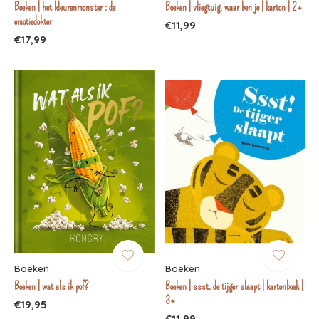
Boeken | het kleurenmonster : de
Boeken | vliegtuig, waar ben je | karton | 2+
emotiedokter
€11,99
€17,99
Boeken
Boeken
Boeken | wat als ik pof?
Boeken | ssst. de tijger slaapt | kartonboek |
3+
€19,95
€11,99