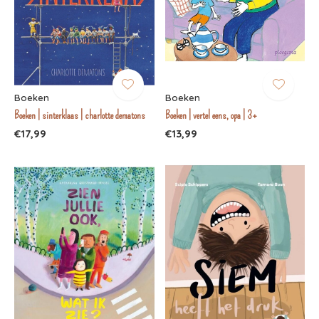
Boeken
Boeken
Boeken | sinterklaas | charlotte dematons
Boeken | vertel eens, opa | 3+
€17,99
€13,99