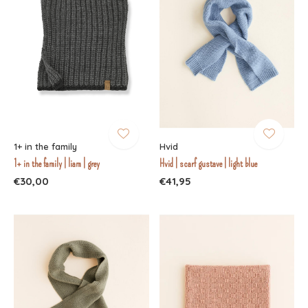
1+ in the family
Hvid
1+ in the family | liam | grey
Hvid | scarf gustave | light blue
€30,00
€41,95