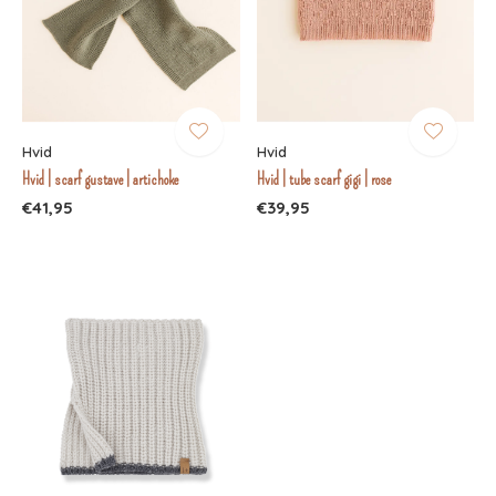
Hvid
Hvid
Hvid | scarf gustave | artichoke
Hvid | tube scarf gigi | rose
€41,95
€39,95