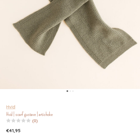
Hvid
Hvid | scarf gustave | artichoke
(0)
€41,95