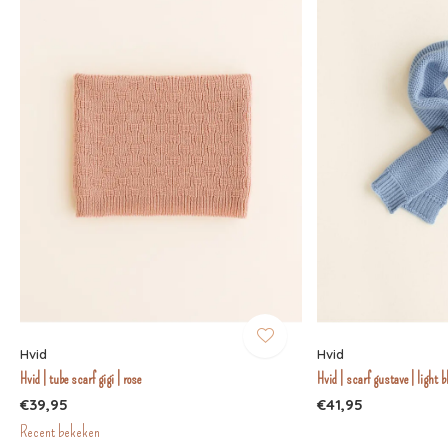
Hvid
Hvid
Hvid | tube scarf gigi | rose
Hvid | scarf gustave | light b
€39,95
€41,95
Recent bekeken