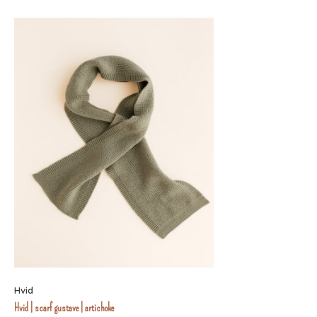
Hvid
Hvid | scarf gustave | artichoke