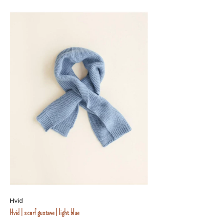
Hvid
Hvid | scarf gustave | light blue