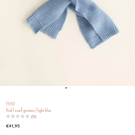
Hvid
Hvid | scarf gustave | light blue
(0)
€41,95