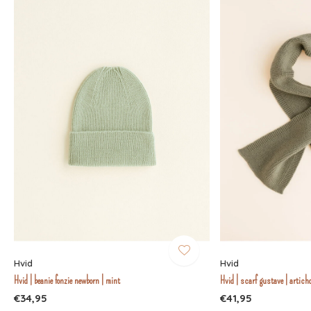
Hvid
Hvid
Hvid | beanie fonzie newborn | mint
Hvid | scarf gustave | artich
€34,95
€41,95