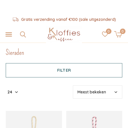
vanaf €100 (sale uitgezonderd)
Hulp n
0
0
Sieraden
FILTER