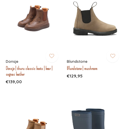
Donsje
Blundstone
Donsje | thuru classic boots | bear |
Blundstone | mushroom
cognac leather
€129,95
€139,00