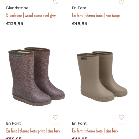
Blundstone
En Fant
Blundstone | waxed suede steel grey
En Fant | thermo boots | rose taupe
€129,95
€49,95
En Fant
En Fant
En Fant | thermo boots print | pine bark
En Fant | thermo boots | pine bark
€59,95
€49,95