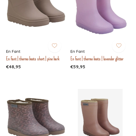
En Fant
En Fant
En Fant | thermo boots short | pine bark
En Fant | thermo boots | lavender glitter
€48,95
€59,95