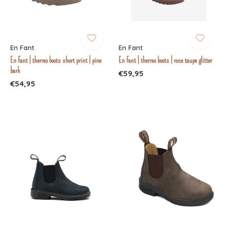
En Fant
En Fant
En Fant | thermo boots short print | pine
En Fant | thermo boots | rose taupe glitter
bark
€59,95
€54,95