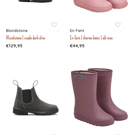
Blundstone
En Fant
Blundstone | suede dark olive
En Fant | thermo boots | old rose
€129,95
€44,95