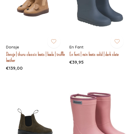
Donsje
En Fant
Donsje | thuru classic boots | koala | truffle
En Fant | rain boots solid | dark slate
leather
€39,95
€139,00