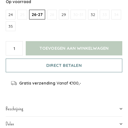
Op voorraad
24
25
26-27
28
29
30-31
32
33
34
35
TOEVOEGEN AAN WINKELWAGEN
DIRECT BETALEN
Gratis verzending
Vanaf €100,-
Beschrijving
Delen