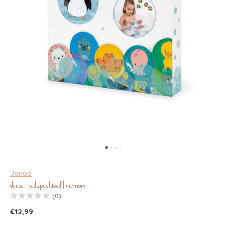
Janod
Janod | badspeelgoed | memory
(0)
€12,99