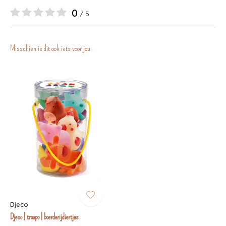
0
/ 5
Misschien is dit ook iets voor jou
Djeco
Djeco | troopo | boerderijdiertjes