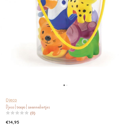
Djeco
Djeco | troopo | savannediertjes
(0)
€14,95