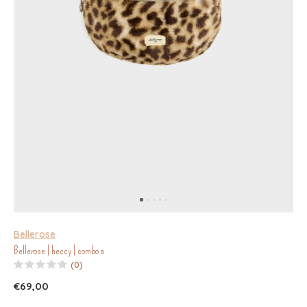
Bellerose
Bellerose | heccy | combo a
(0)
€69,00