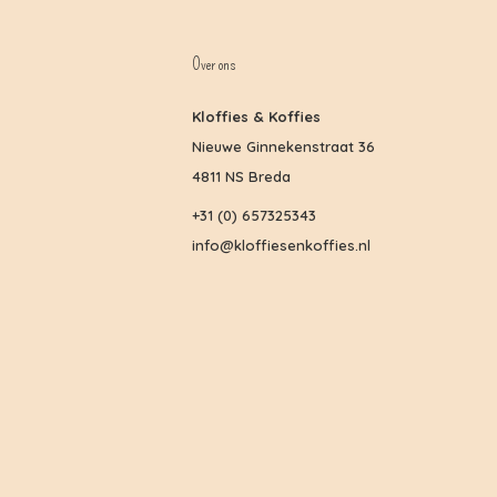
Over ons
Kloffies & Koffies
Nieuwe Ginnekenstraat 36
4811 NS Breda
+31 (0) 657325343
info@kloffiesenkoffies.nl