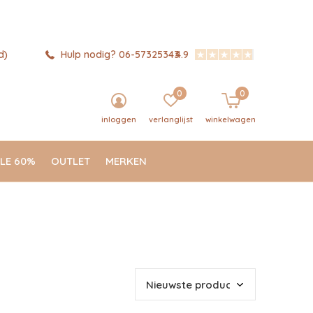
d)
Hulp nodig? 06-57325343
4.9
0
0
inloggen
verlanglijst
winkelwagen
LE 60%
OUTLET
MERKEN