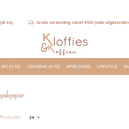
(di-za)
Gratis verzending vanaf €100 (sale uitgezonder
JES (2-12)
JONGENS (2-12)
SPEELGOED
LIFESTYLE
SA
npakpapier
 Producten