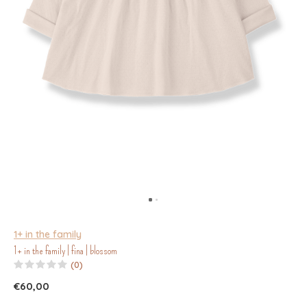
1+ in the family
1+ in the family | fina | blossom
(0)
€60,00