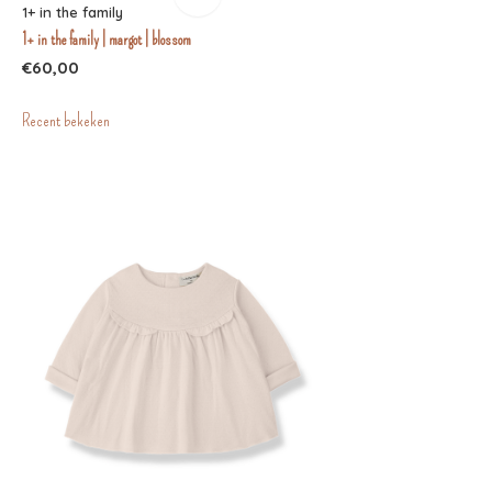
1+ in the family
1+ in the family | margot | blossom
€60,00
Recent bekeken