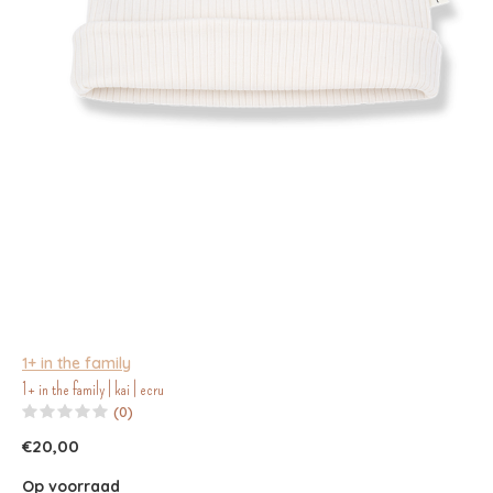
1+ in the family
1+ in the family | kai | ecru
(0)
€20,00
Op voorraad