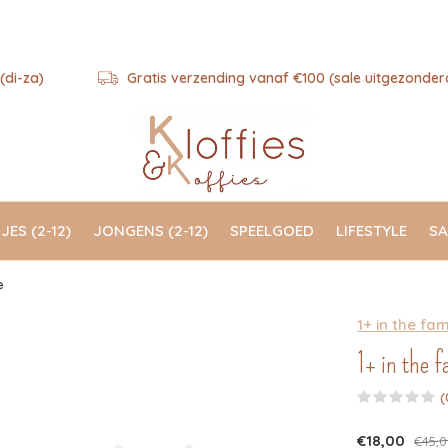
(di-za)
Gratis verzending vanaf €100 (sale uitgezonder
JES (2-12)
JONGENS (2-12)
SPEELGOED
LIFESTYLE
SA
e
1+ in the fam
1+ in the f
(
€18,00
€45,