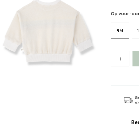
Op voorraa
9M
Gr
Va
Bes