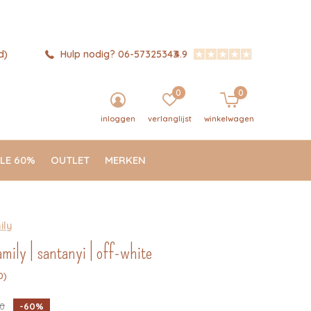
d)
Hulp nodig? 06-57325343
4.9
0
0
inloggen
verlanglijst
winkelwagen
LE 60%
OUTLET
MERKEN
ily
amily | santanyi | off-white
0)
00
-60%