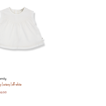
amily
y | ariany | off-white
42,50