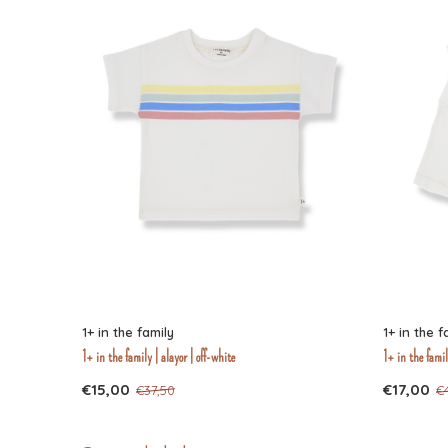
1+ in the family
1+ in the f
1+ in the family | alayor | off-white
1+ in the famil
€15,00
€17,00
€37,50
€