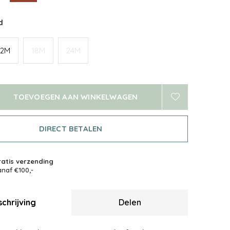
d
12M
18M
24M
TOEVOEGEN AAN WINKELWAGEN
DIRECT BETALEN
atis verzending
naf €100,-
chrijving
Delen