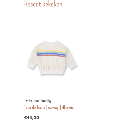
Recent bekeken
1+ in the family
1+ in the family | santanyi | off-white
€45,00