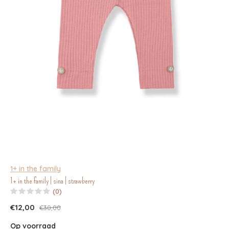
1+ in the family
1+ in the family | sina | strawberry
(0)
€12,00
€30,00
Op voorraad