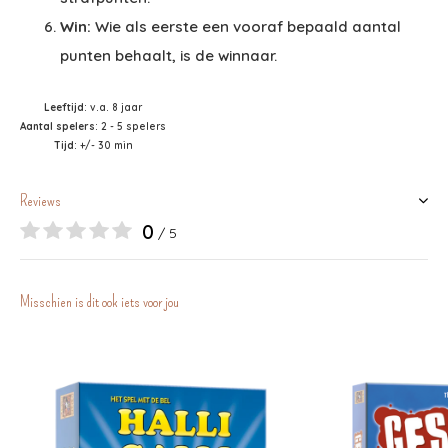
Win:
Wie als eerste een vooraf bepaald aantal
punten behaalt, is de winnaar.
Leeftijd
: v.a. 8 jaar
Aantal spelers
: 2 - 5 spelers
Tijd
: +/- 30 min
Reviews
0
/ 5
Misschien is dit ook iets voor jou