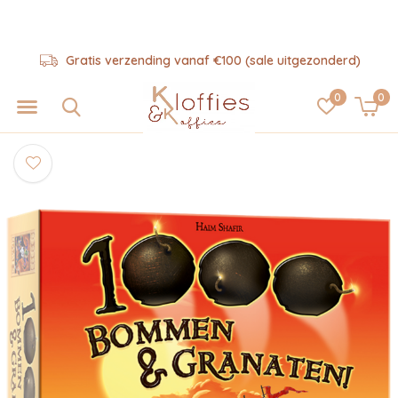
ezonderd)
Hulp nodig? 06-57325343
0
0