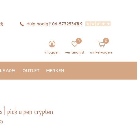
d)
Hulp nodig? 06-57325343
4.9
0
0
inloggen
verlanglijst
winkelwagen
LE 60%
OUTLET
MERKEN
| pick a pen crypten
0)