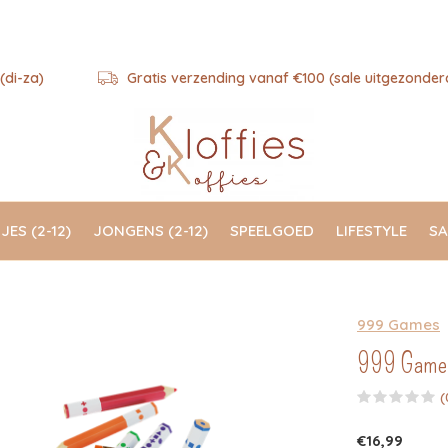
(di-za)
Gratis verzending vanaf €100 (sale uitgezonder
JES (2-12)
JONGENS (2-12)
SPEELGOED
LIFESTYLE
SA
999 Games
999 Games 
(
€16,99