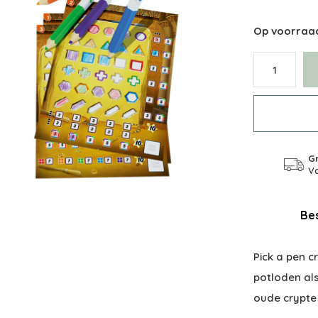
Op voorraa
Gr
Va
Bes
Pick a pen c
potloden als
oude crypte 