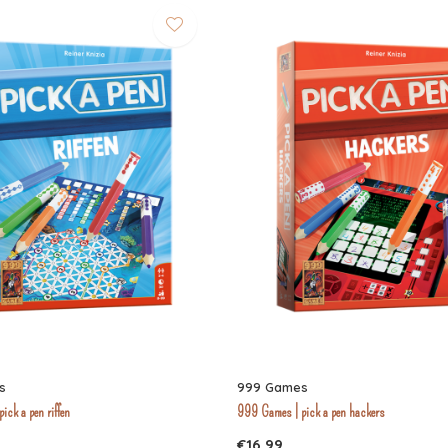
s
999 Games
ick a pen riffen
999 Games | pick a pen hackers
€16,99