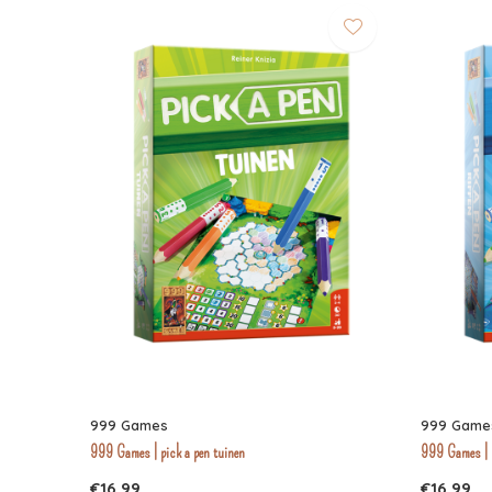
999 Games
999 Game
999 Games | pick a pen tuinen
999 Games | p
€16,99
€16,99