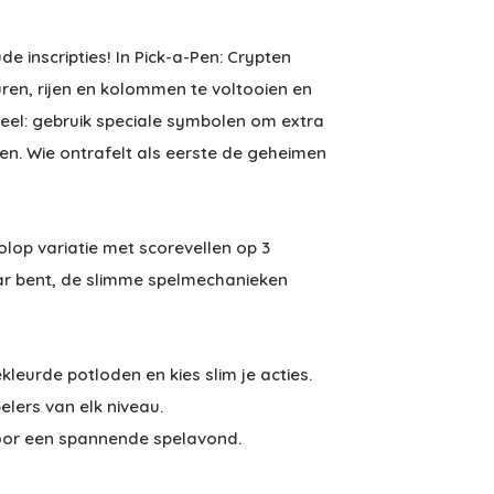
e inscripties! In Pick-a-Pen: Crypten
uren, rijen en kolommen te voltooien en
ieel: gebruik speciale symbolen om extra
n. Wie ontrafelt als eerste de geheimen
volop variatie met scorevellen op 3
aar bent, de slimme spelmechanieken
kleurde potloden en kies slim je acties.
elers van elk niveau.
oor een spannende spelavond.