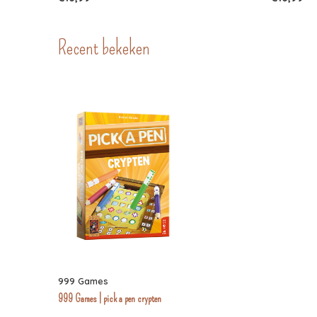
Recent bekeken
999 Games
999 Games | pick a pen crypten