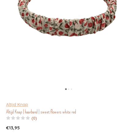
Altijd Knap
Altijd Knap | haarband | sweet flowers white red
(0)
€13,95