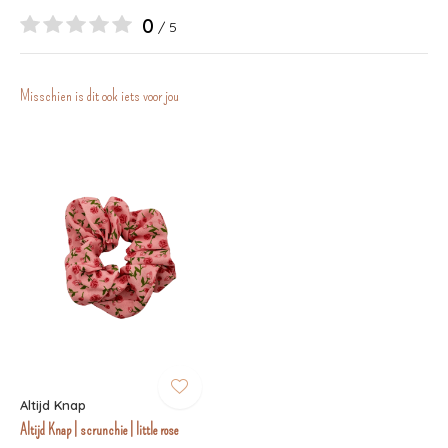
0
/ 5
Misschien is dit ook iets voor jou
Altijd Knap
Altijd Knap | scrunchie | little rose