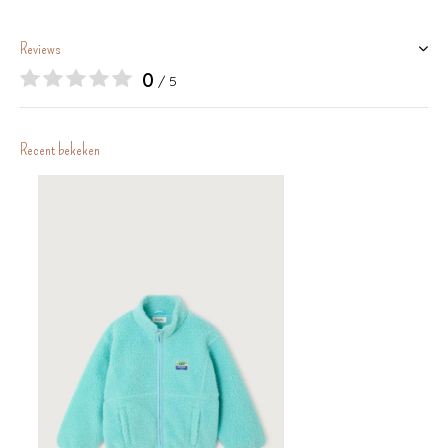
Reviews
0
/ 5
Recent bekeken