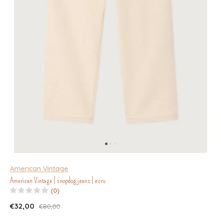
American Vintage
American Vintage | snopdog jeans | ecru
(0)
€32,00
€80,00