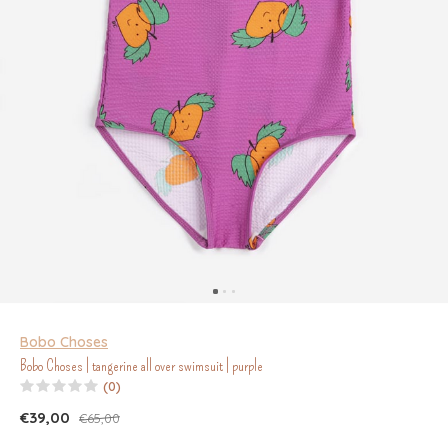
Bobo Choses
Bobo Choses | tangerine all over swimsuit | purple
(0)
€39,00
€65,00