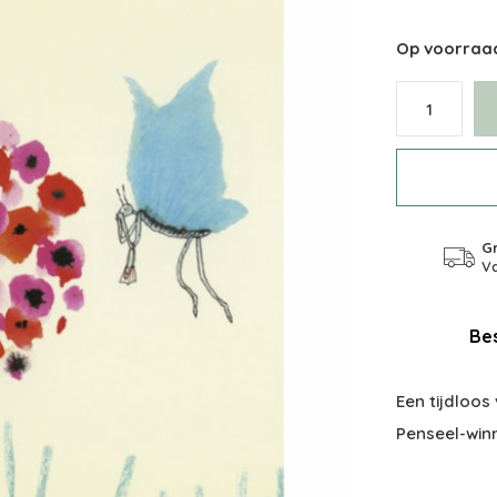
Op voorraa
Gr
Va
Bes
Een tijdloos
Penseel-win