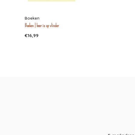
Boeken
Boeken | beer is op vlinder
€16,99