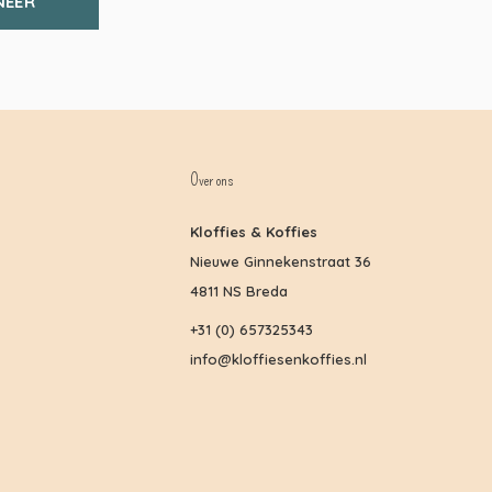
NEER
Over ons
Kloffies & Koffies
Nieuwe Ginnekenstraat 36
4811 NS Breda
+31 (0) 657325343
info@kloffiesenkoffies.nl