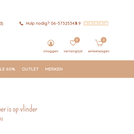
d)
Hulp nodig? 06-57325343
4.9
0
0
inloggen
verlanglijst
winkelwagen
LE 60%
OUTLET
MERKEN
er is op vlinder
0)