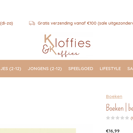
(di-za)
Gratis verzending vanaf €100 (sale uitgezonder
JES (2-12)
JONGENS (2-12)
SPEELGOED
LIFESTYLE
SA
Boeken
Boeken | be
(
€16,99