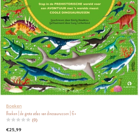
Boeken
Boeken | de grote atlas van dinosaurussen | 6+
(0)
€25,99