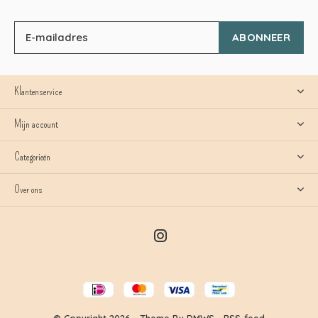
ABONNEER
Klantenservice
Mijn account
Categorieën
Over ons
© Copyright
2026
- Theme By
DMWS
-
RSS-feed