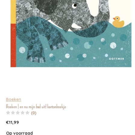
Boeken
Boeken | en nu mijn bad uit! kartonboekje
(0)
€11,99
Op voorraad