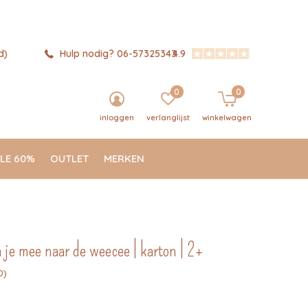
d)
Hulp nodig? 06-57325343
4.9
0
0
inloggen
verlanglijst
winkelwagen
LE 60%
OUTLET
MERKEN
 je mee naar de weecee | karton | 2+
0)