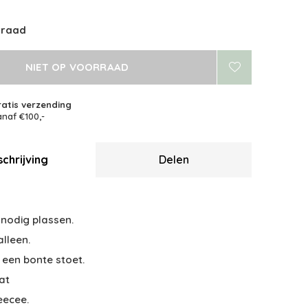
rraad
NIET OP VOORRAAD
atis verzending
naf €100,-
chrijving
Delen
 nodig plassen.
 alleen.
t een bonte stoet.
at
eecee.