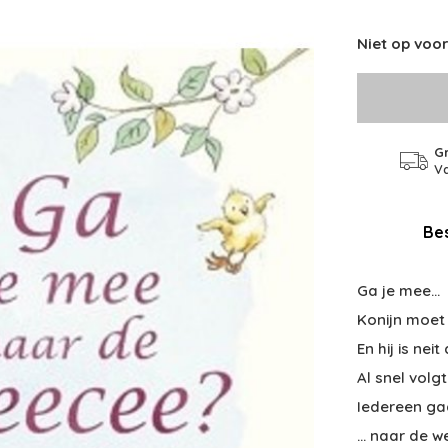
Niet op voo
Gr
Va
Bes
Ga je mee...
Konijn moet
En hij is neit
Al snel volg
Iedereen ga
... naar de w