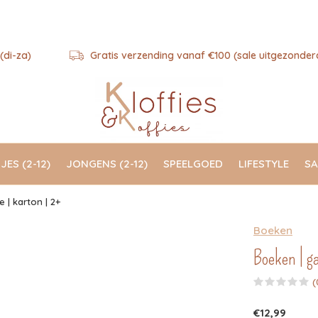
(di-za)
Gratis verzending vanaf €100 (sale uitgezonder
JES (2-12)
JONGENS (2-12)
SPEELGOED
LIFESTYLE
SA
 | karton | 2+
Boeken
Boeken | ga
(
€12,99