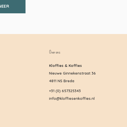
NEER
Over ons
Kloffies & Koffies
Nieuwe Ginnekenstraat 36
4811 NS Breda
+31 (0) 657325343
info@kloffiesenkoffies.nl