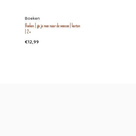
Boeken
Boeken | ga je mee naar de weecee | karton
| 2+
€12,99