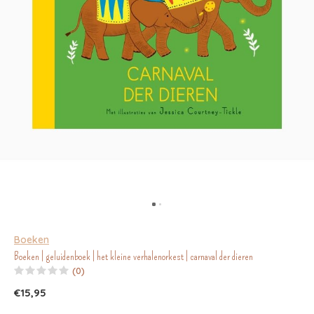
Boeken
Boeken | geluidenboek | het kleine verhalenorkest | carnaval der dieren
(0)
€15,95