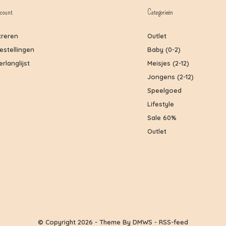
count
Categorieën
treren
Outlet
bestellingen
Baby (0-2)
erlanglijst
Meisjes (2-12)
Jongens (2-12)
Speelgoed
Lifestyle
Sale 60%
Outlet
© Copyright
2026
- Theme By
DMWS
-
RSS-feed