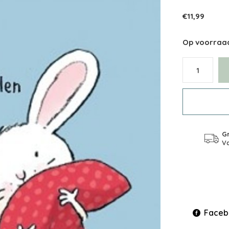
€11,99
Op voorraa
Gr
Va
Faceb