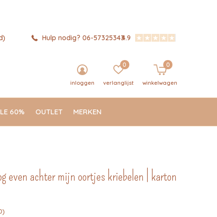
d)
Hulp nodig? 06-57325343
4.9
0
0
inloggen
verlanglijst
winkelwagen
LE 60%
OUTLET
MERKEN
g even achter mijn oortjes kriebelen | karton
0)