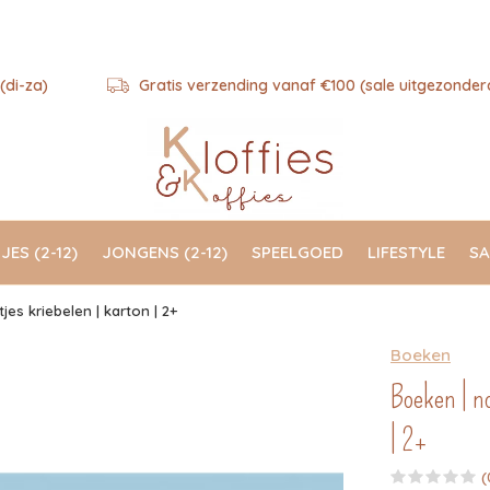
(di-za)
Gratis verzending vanaf €100 (sale uitgezonder
JES (2-12)
JONGENS (2-12)
SPEELGOED
LIFESTYLE
SA
es kriebelen | karton | 2+
Boeken
Boeken | no
| 2+
(