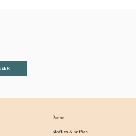
NEER
Over ons
Kloffies & Koffies