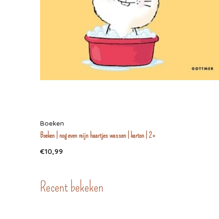
Boeken
Boeken | nog even mijn haartjes wassen | karton | 2+
€10,99
Recent bekeken