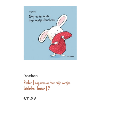
Boeken
Boeken | nog even achter mijn oortjes
kriebelen | karton | 2+
€11,99