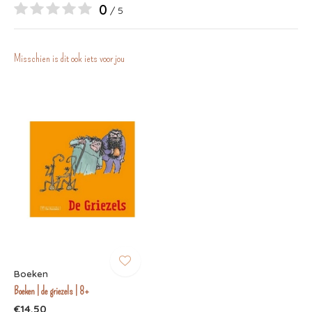
0
/ 5
Misschien is dit ook iets voor jou
Boeken
Boeken | de griezels | 8+
€14,50