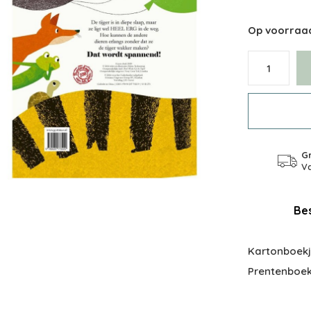
Op voorraa
Gr
Va
Bes
Kartonboekje
Prentenboek