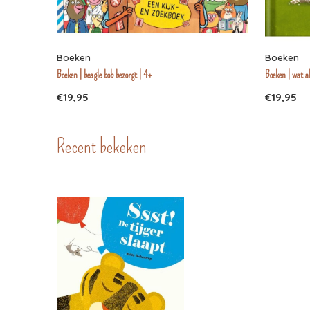
Boeken
Boeken
Boeken | beagle bob bezorgt | 4+
Boeken | wat a
€19,95
€19,95
Recent bekeken