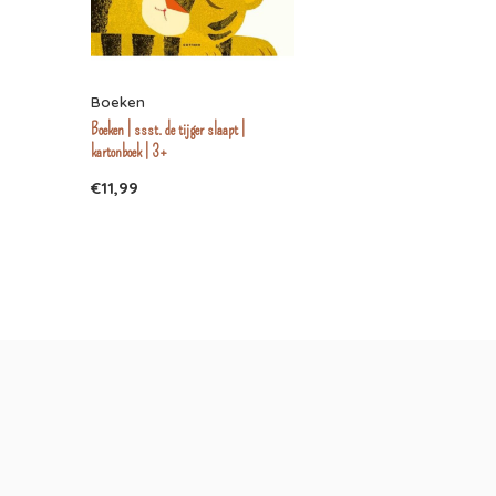
Boeken
Boeken | ssst. de tijger slaapt |
kartonboek | 3+
€11,99