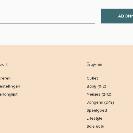
ABON
count
Categorieën
treren
Outlet
bestellingen
Baby (0-2)
erlanglijst
Meisjes (2-12)
Jongens (2-12)
Speelgoed
Lifestyle
Sale 60%