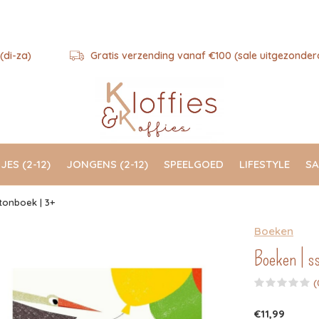
(di-za)
Gratis verzending vanaf €100 (sale uitgezonder
JES (2-12)
JONGENS (2-12)
SPEELGOED
LIFESTYLE
SA
rtonboek | 3+
Boeken
Boeken | ss
(
€11,99