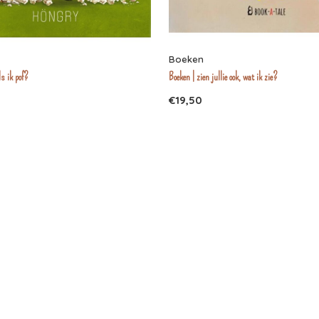
Boeken
ls ik pof?
Boeken | zien jullie ook, wat ik zie?
€19,50