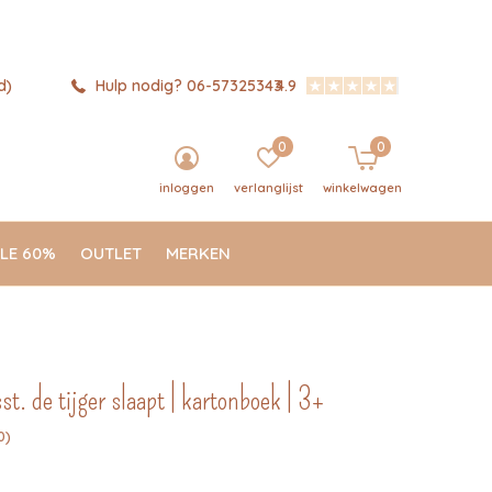
d)
Hulp nodig? 06-57325343
4.9
0
0
inloggen
verlanglijst
winkelwagen
LE 60%
OUTLET
MERKEN
st. de tijger slaapt | kartonboek | 3+
0)