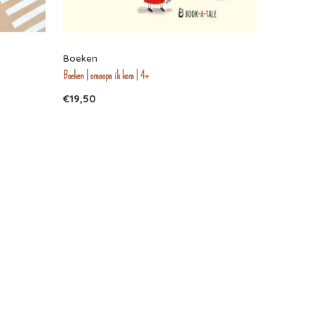
Boeken
Boeken | omaopa ik kom | 4+
€19,50