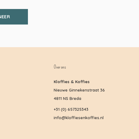
NEER
Over ons
Kloffies & Koffies
Nieuwe Ginnekenstraat 36
4811 NS Breda
+31 (0) 657325343
info@kloffiesenkoffies.nl