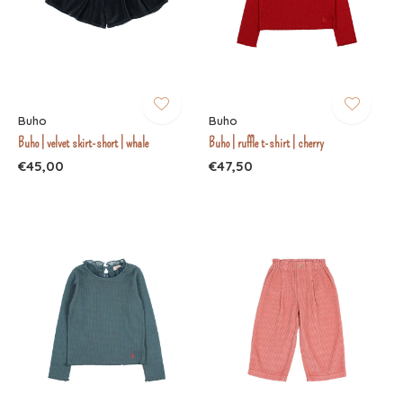
Buho
Buho
Buho | velvet skirt-short | whale
Buho | ruffle t-shirt | cherry
€45,00
€47,50