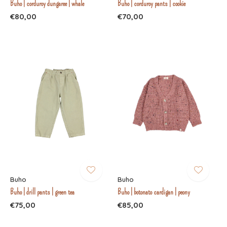
Buho | corduroy dungaree | whale
Buho | corduroy pants | cookie
€80,00
€70,00
Buho
Buho
Buho | drill pants | green tea
Buho | botonato cardigan | peony
€75,00
€85,00