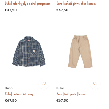
Buho | soft rib girly t-shirt | pomegranate
Buho | soft rib girly t-shirt | natural
€47,50
€47,50
Buho
Buho
Buho | tartan shirt | navy
Buho | twill pants | biscuit
€67,50
€67,50