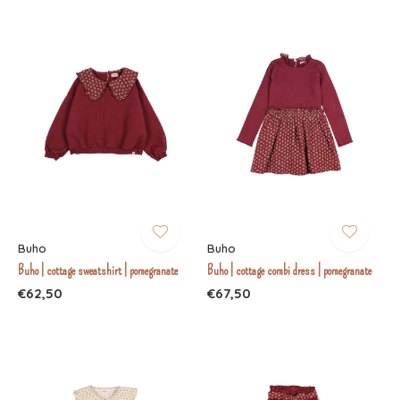
Buho
Buho
Buho | cottage sweatshirt | pomegranate
Buho | cottage combi dress | pomegranate
€62,50
€67,50