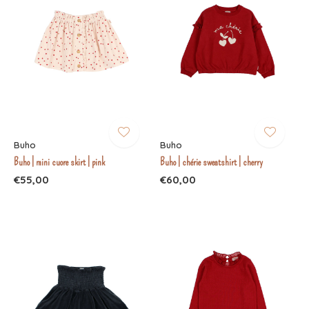
Buho
Buho
Buho | mini cuore skirt | pink
Buho | chérie sweatshirt | cherry
€55,00
€60,00