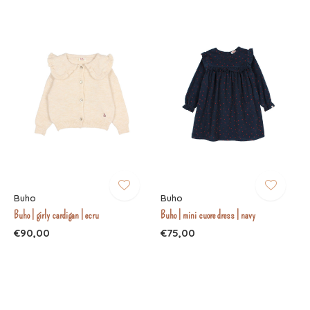
Buho
Buho
Buho | girly cardigan | ecru
Buho | mini cuore dress | navy
€90,00
€75,00