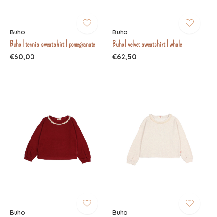
Buho
Buho
Buho | tennis sweatshirt | pomegranate
Buho | velvet sweatshirt | whale
€60,00
€62,50
Buho
Buho