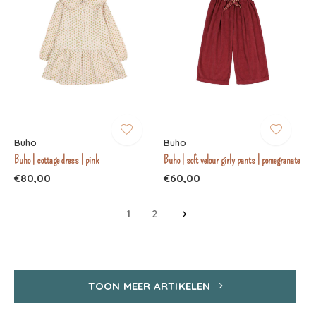
Buho
Buho
Buho | cottage dress | pink
Buho | soft velour girly pants | pomegranate
€80,00
€60,00
1
2
TOON MEER ARTIKELEN