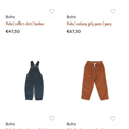
Buho
Buho
Buho | ruffle t-shirt | harbour
Buho | corduroy girly pants | peony
€47,50
€67,50
Buho
Buho