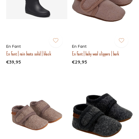
En Fant
En Fant
En Fant | rain boots solid | black
En Fant | baby wool slippers | bark
€39,95
€29,95