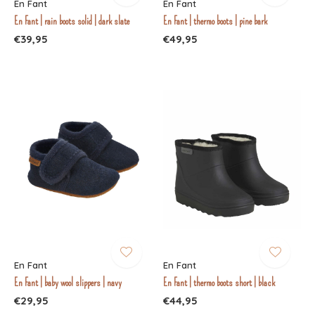
En Fant
En Fant
En Fant | rain boots solid | dark slate
En Fant | thermo boots | pine bark
€39,95
€49,95
En Fant
En Fant
En Fant | baby wool slippers | navy
En Fant | thermo boots short | black
€29,95
€44,95