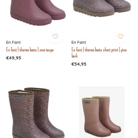
En Fant
En Fant
En Fant | thermo boots | rose taupe
En Fant | thermo boots short print | pine
bark
€49,95
€54,95