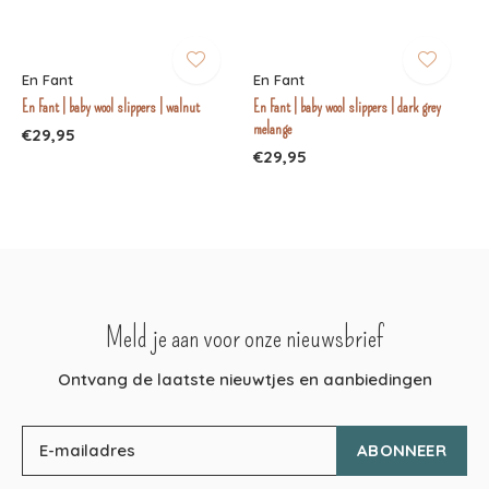
En Fant
En Fant
En Fant | baby wool slippers | walnut
En Fant | baby wool slippers | dark grey
melange
€29,95
€29,95
Meld je aan voor onze nieuwsbrief
Ontvang de laatste nieuwtjes en aanbiedingen
ABONNEER