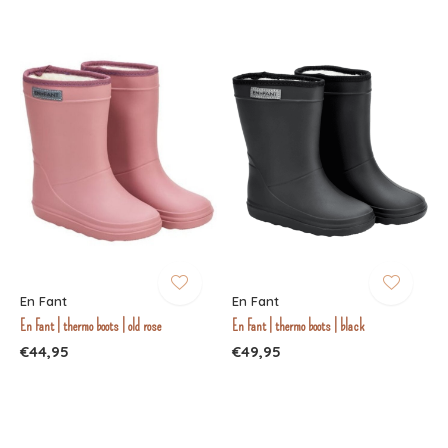
En Fant
En Fant
En Fant | thermo boots | old rose
En Fant | thermo boots | black
€44,95
€49,95