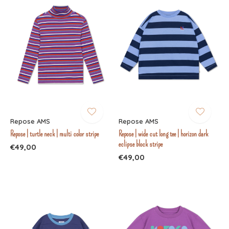
Repose AMS
Repose AMS
Repose | turtle neck | multi color stripe
Repose | wide cut long tee | horizon dark
eclipse block stripe
€49,00
€49,00