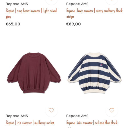
Repose AMS
Repose AMS
Repose | crop heart sweater | light mixed
Repose | boxy sweater | rusty mulberry block
grey
stripe
€65,00
€69,00
Repose AMS
Repose AMS
Repose | iris sweater | mulberry rocket
Repose | iris sweater | eclipse blue block