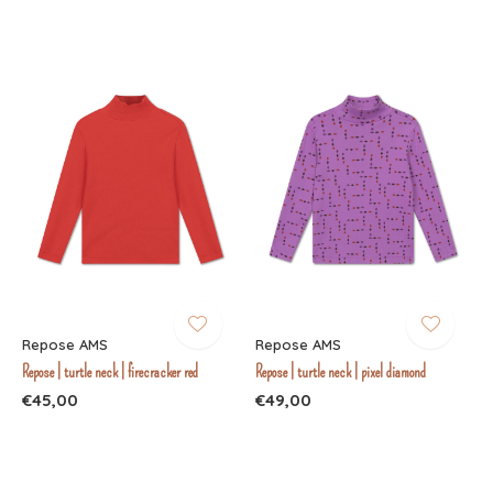
Repose AMS
Repose AMS
Repose | turtle neck | firecracker red
Repose | turtle neck | pixel diamond
€45,00
€49,00