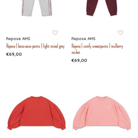
Repose AMS
Repose AMS
Repose | loose ease pants | light mixed grey
Repose | comfy sweatpants | mulberry
rocket
€69,00
€69,00