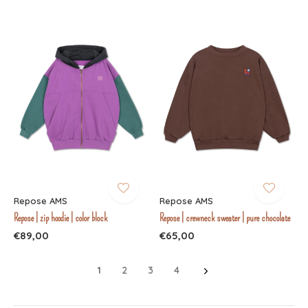
Repose AMS
Repose AMS
Repose | zip hoodie | color block
Repose | crewneck sweater | pure chocolate
€89,00
€65,00
1
2
3
4