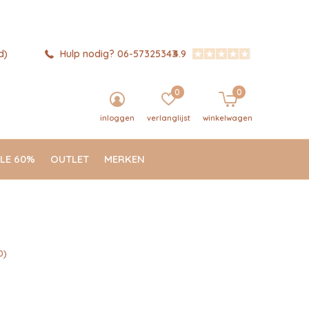
d)
Hulp nodig? 06-57325343
4.9
0
0
inloggen
verlanglijst
winkelwagen
LE 60%
OUTLET
MERKEN
0)