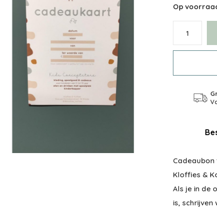
Op voorraa
Gr
Va
Bes
Cadeaubon te
Kloffies & K
Als je in de 
is, schrijven