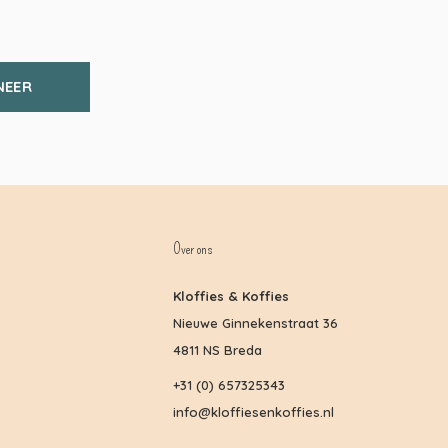
NEER
Over ons
Kloffies & Koffies
Nieuwe Ginnekenstraat 36
4811 NS Breda
+31 (0) 657325343
info@kloffiesenkoffies.nl