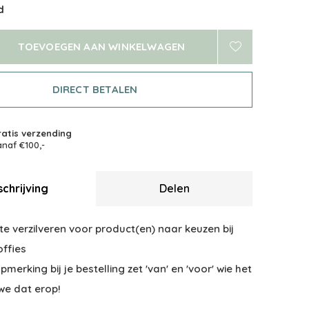
d
TOEVOEGEN AAN WINKELWAGEN
DIRECT BETALEN
atis verzending
naf €100,-
chrijving
Delen
 verzilveren voor product(en) naar keuzen bij
offies
opmerking bij je bestelling zet 'van' en 'voor' wie het
 we dat erop!