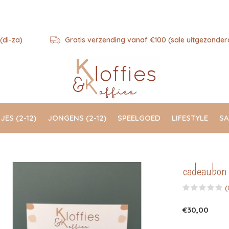
(di-za)
Gratis verzending vanaf €100 (sale uitgezonder
JES (2-12)
JONGENS (2-12)
SPEELGOED
LIFESTYLE
SA
cadeaubon
(
€30,00