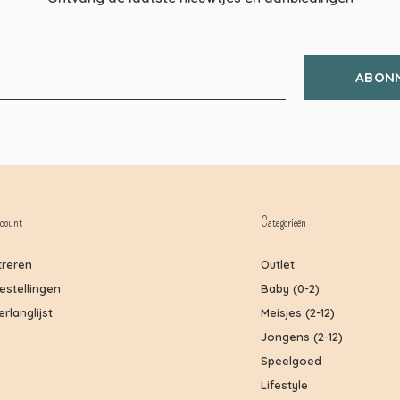
ABON
count
Categorieën
treren
Outlet
bestellingen
Baby (0-2)
erlanglijst
Meisjes (2-12)
Jongens (2-12)
Speelgoed
Lifestyle