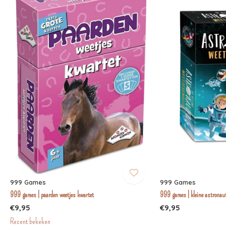
999 Games
999 Games
999 games | paarden weetjes kwartet
999 games | kleine astronaut
€9,95
€9,95
Recent bekeken