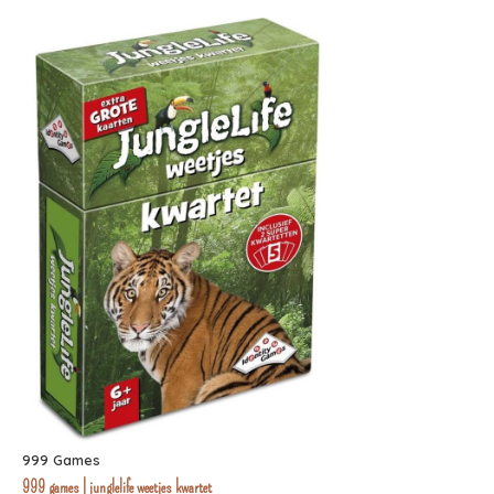
999 Games
999 games | junglelife weetjes kwartet