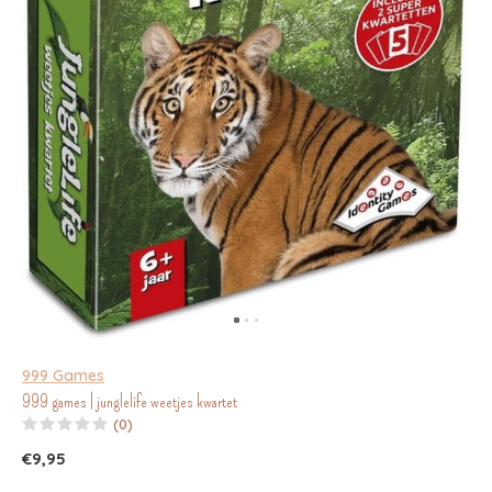
999 Games
999 games | junglelife weetjes kwartet
(0)
€9,95