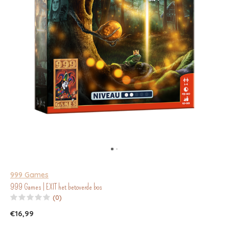
999 Games
999 Games | EXIT het betoverde bos
(0)
€16,99