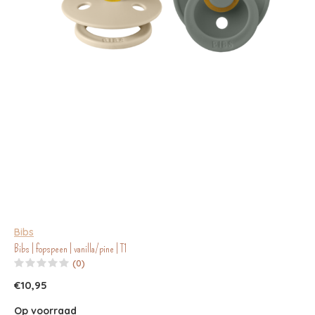
Bibs
Bibs | fopspeen | vanilla/pine | T1
(0)
€10,95
Op voorraad