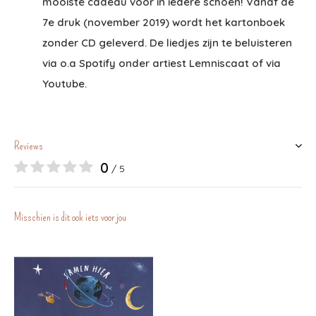
mooiste cadeau voor in iedere schoen! Vanaf de
7e druk (november 2019) wordt het kartonboek
zonder CD geleverd. De liedjes zijn te beluisteren
via o.a Spotify onder artiest Lemniscaat of via
Youtube.
Reviews
0
/ 5
Misschien is dit ook iets voor jou