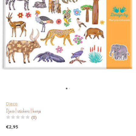
Djeco
Djeco | stickers | kenya
(0)
€2,95