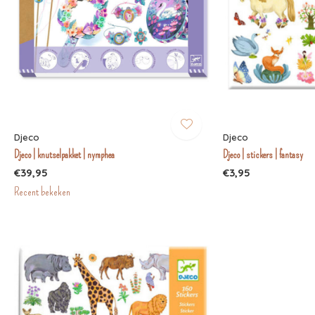
Djeco
Djeco
Djeco | knutselpakket | nymphea
Djeco | stickers | fantasy
€39,95
€3,95
Recent bekeken