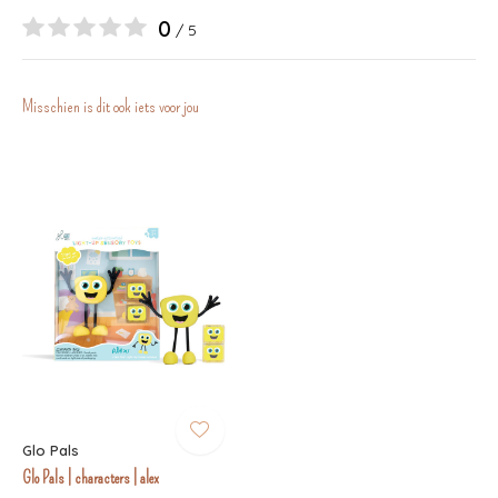
0
/ 5
Misschien is dit ook iets voor jou
Glo Pals
Glo Pals | characters | alex