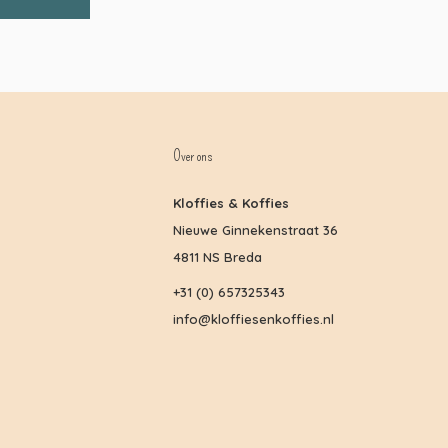
Over ons
Kloffies & Koffies
Nieuwe Ginnekenstraat 36
4811 NS Breda
+31 (0) 657325343
info@kloffiesenkoffies.nl