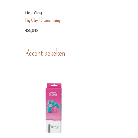
Hey Clay
Hey Clay | 3 cans | rainy
€6,50
Recent bekeken