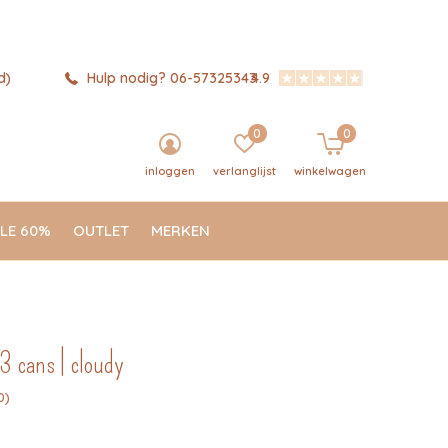
d)
Hulp nodig? 06-57325343
4.9
0
0
inloggen
verlanglijst
winkelwagen
LE 60%
OUTLET
MERKEN
3 cans | cloudy
0)