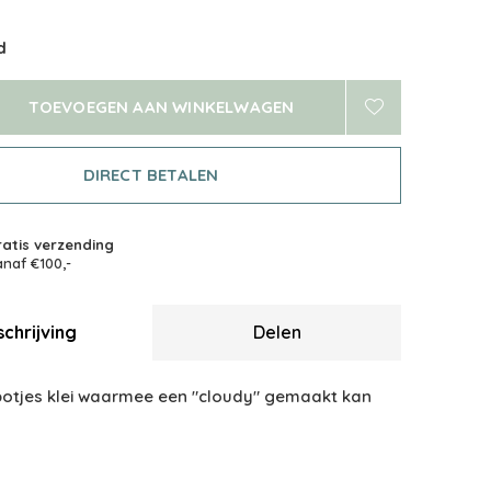
d
TOEVOEGEN AAN WINKELWAGEN
DIRECT BETALEN
atis verzending
naf €100,-
chrijving
Delen
 potjes klei waarmee een "cloudy" gemaakt kan