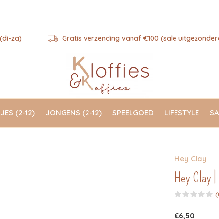
(di-za)
Gratis verzending vanaf €100 (sale uitgezonder
JES (2-12)
JONGENS (2-12)
SPEELGOED
LIFESTYLE
SA
Hey Clay
Hey Clay | 
(
€6,50