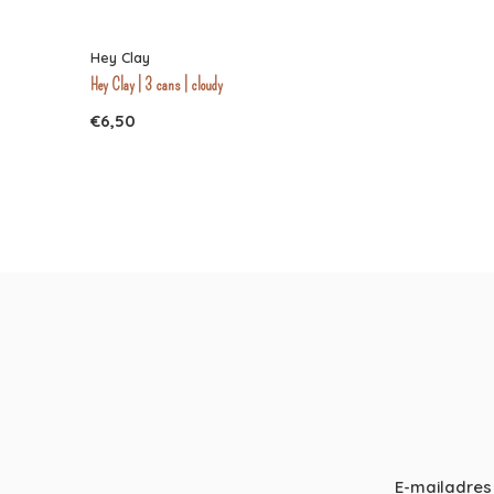
Hey Clay
Hey Clay | 3 cans | cloudy
€6,50